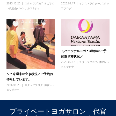
2023.12.23
スタッフブログ
,
ヨガサロ
2025.01.17
インストラクター
,
スタッ
ン代官山パーソナルスタジオ
フブログ
＼パーソナルヨガ＊3連休のご予
約空き枠状況／
2025.09.12
スタッフブログ
,
体験レッ
スン受付中
＼＊今週末の空き状況／ご予約お
待ちしています。
2026.01.23
スタッフブログ
,
体験レッ
スン受付中
プライベートヨガサロン 代官