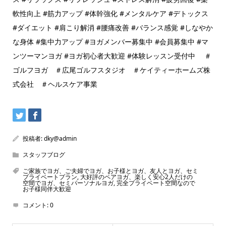
軟性向上 #筋力アップ #体幹強化 #メンタルケア #デトックス
#ダイエット #肩こり解消 #腰痛改善 #バランス感覚 #しなやか
な身体 #集中力アップ #ヨガメンバー募集中 #会員募集中 #マ
ンツーマンヨガ #ヨガ初心者大歓迎 #体験レッスン受付中 ＃
ゴルフヨガ ＃広尾ゴルフスタジオ ＃ケイティーホームズ株
式会社 ＃ヘルスケア事業
投稿者:
dky@admin
スタッフブログ
ご家族でヨガ、ご夫婦でヨガ、お子様とヨガ、友人とヨガ、セミ
プライベートプラン
,
大好評のペアヨガ、楽しく安心2人だけの
空間でヨガ、セミパーソナルヨガ
,
完全プライベート空間なので
お子様同伴大歓迎
コメント:
0