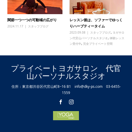
関節一つ一つの可動域の広がり
レッスン後は、ソファーでゆっく
りハーブティータイム
2024.11.17
スタッフブログ
2023.09.08
スタッフブログ
,
ヨガサロ
ン代官山パーソナルスタジオ
,
体験レッス
ン受付中
,
完全プライベート空間
プライベートヨガサロン 代官
山パーソナルスタジオ
住所：東京都渋谷区代官山町8−16 B1 info@dky-ps.com 03-6455-
1559