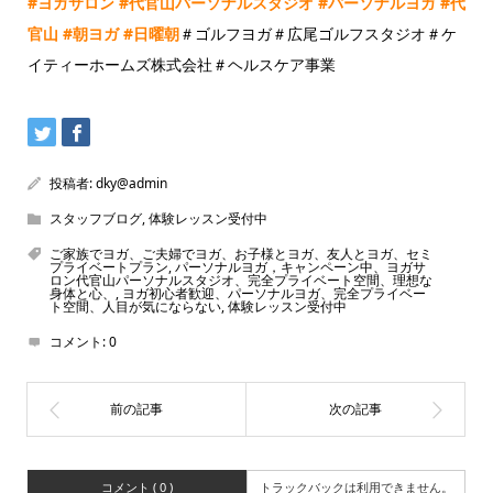
#
ヨガサロン
#
代官山パーソナルスタジオ
#
パーソナルヨガ
#
代
官山
#
朝ヨガ
#
日曜朝
＃ゴルフヨガ＃広尾ゴルフスタジオ＃ケ
イティーホームズ株式会社＃ヘルスケア事業
投稿者:
dky@admin
スタッフブログ
,
体験レッスン受付中
ご家族でヨガ、ご夫婦でヨガ、お子様とヨガ、友人とヨガ、セミ
プライベートプラン
,
パーソナルヨガ，キャンペーン中、ヨガサ
ロン代官山パーソナルスタジオ、完全プライベート空間、理想な
身体と心、
,
ヨガ初心者歓迎、パーソナルヨガ、完全プライベー
ト空間、人目が気にならない
,
体験レッスン受付中
コメント:
0
コメント ( 0 )
トラックバックは利用できません。