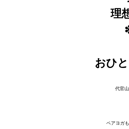
理
おひと
代官山
ペアヨガも