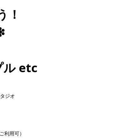
う！
❇
 etc
タジオ
でご利用可）