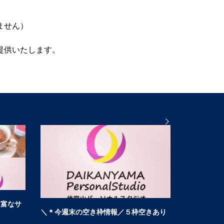
ません）
提供いたします。
ワックスコーティングを施工致しまし
~休業のお知
た。
2026.04.26