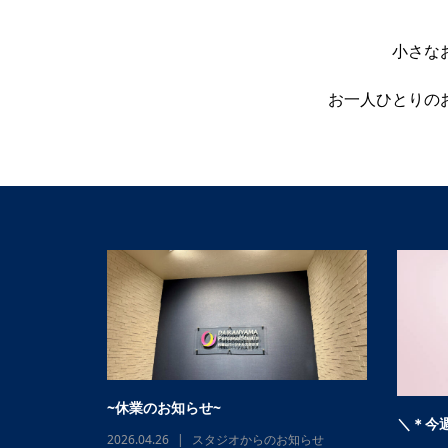
小さな
お一人ひとりの
ヨガサロン代官山パーソナルスタジオ再
枠空きあり
〜夏季
オープン！