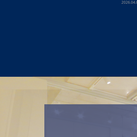
体験レッスン受
2026.08.
2026.08.08
スタッフブログ
,
ヨガサロン代官
山パーソ
山パーソナルスタジオ