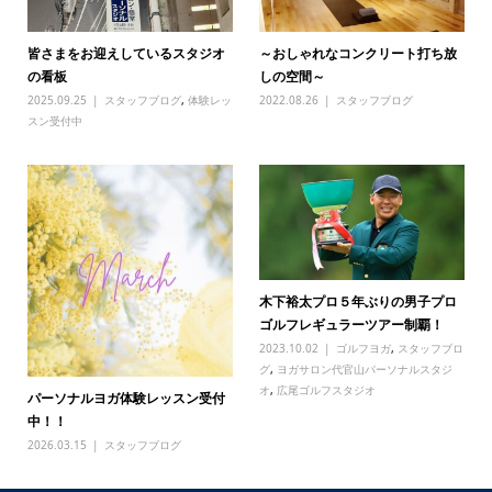
皆さまをお迎えしているスタジオ
～おしゃれなコンクリート打ち放
の看板
しの空間～
2025.09.25
スタッフブログ
,
体験レッ
2022.08.26
スタッフブログ
スン受付中
木下裕太プロ５年ぶりの男子プロ
ゴルフレギュラーツアー制覇！
2023.10.02
ゴルフヨガ
,
スタッフブロ
グ
,
ヨガサロン代官山パーソナルスタジ
オ
,
広尾ゴルフスタジオ
パーソナルヨガ体験レッスン受付
中！！
2026.03.15
スタッフブログ