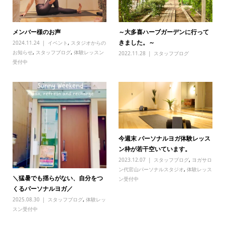
メンバー様のお声
～大多喜ハーブガーデンに行って
きました。～
2024.11.24
イベント
,
スタジオからの
お知らせ
,
スタッフブログ
,
体験レッスン
2022.11.28
スタッフブログ
受付中
今週末 パーソナルヨガ体験レッス
ン枠が若干空いています。
2023.12.07
スタッフブログ
,
ヨガサロ
ン代官山パーソナルスタジオ
,
体験レッス
＼猛暑でも揺らがない、自分をつ
ン受付中
くるパーソナルヨガ／
2025.08.30
スタッフブログ
,
体験レッ
スン受付中