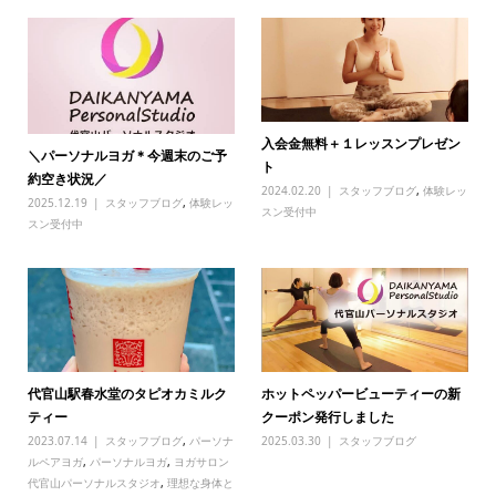
入会金無料＋１レッスンプレゼン
＼パーソナルヨガ＊今週末のご予
ト
約空き状況／
2024.02.20
スタッフブログ
,
体験レッ
2025.12.19
スタッフブログ
,
体験レッ
スン受付中
スン受付中
代官山駅春水堂のタピオカミルク
ホットペッパービューティーの新
ティー
クーポン発行しました
2023.07.14
スタッフブログ
,
パーソナ
2025.03.30
スタッフブログ
ルペアヨガ
,
パーソナルヨガ
,
ヨガサロン
代官山パーソナルスタジオ
,
理想な身体と