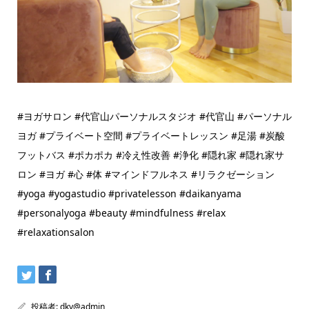
#ヨガサロン #代官山パーソナルスタジオ #代官山 #パーソナル
ヨガ #プライベート空間 #プライベートレッスン #足湯 #炭酸
フットバス #ポカポカ #冷え性改善 #浄化 #隠れ家 #隠れ家サ
ロン #ヨガ #心 #体 #マインドフルネス #リラクゼーション
#yoga #yogastudio #privatelesson #daikanyama
#personalyoga #beauty #mindfulness #relax
#relaxationsalon
投稿者:
dky@admin