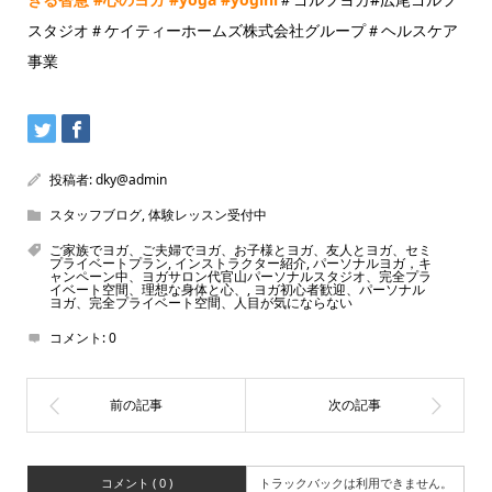
スタジオ＃ケイティーホームズ株式会社グループ＃ヘルスケア
事業
投稿者:
dky@admin
スタッフブログ
,
体験レッスン受付中
ご家族でヨガ、ご夫婦でヨガ、お子様とヨガ、友人とヨガ、セミ
プライベートプラン
,
インストラクター紹介
,
パーソナルヨガ，キ
ャンペーン中、ヨガサロン代官山パーソナルスタジオ、完全プラ
イベート空間、理想な身体と心、
,
ヨガ初心者歓迎、パーソナル
ヨガ、完全プライベート空間、人目が気にならない
コメント:
0
コメント ( 0 )
トラックバックは利用できません。