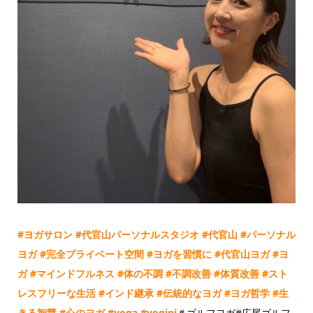
#
ヨガサロン
#
代官山パーソナルスタジオ
#
代官山
#
パーソナル
ヨガ
#
完全プライベート空間
#
ヨガを習慣に
#
代官山ヨガ
#
ヨ
ガ
#
マインドフルネス
#
体の不調
#
不調改善
#
体質改善
#
スト
レスフリーな生活
#
インド継承
#
伝統的なヨガ
#
ヨガ哲学
#
生
きる智慧
#
心のヨガ
#yoga
#yogini
＃ゴルフヨガ#広尾ゴルフ