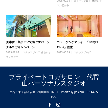
2025.09.04
スタッフブログ
,
体験レッ
スン受付中
夏本番！美ボディで過ごすパーソ
コラーゲンケアライト「Baby’s
ナルヨガキャンペーン
Colla」設置
2025.08.07
スタッフブログ
,
体験レッ
2025.06.05
スタッフブログ
スン受付中
プライベートヨガサロン 代官
山パーソナルスタジオ
住所：東京都渋谷区代官山町8−16 B1 info@dky-ps.com 03-6455-
1559