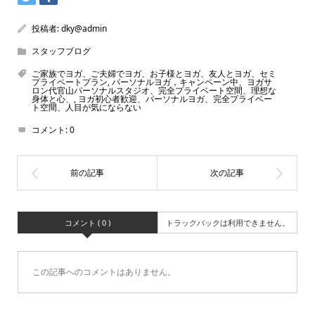
投稿者:
dky@admin
スタッフブログ
ご家族でヨガ、ご夫婦でヨガ、お子様とヨガ、友人とヨガ、セミ
プライベートプラン
,
パーソナルヨガ，キャンペーン中、ヨガサ
ロン代官山パーソナルスタジオ、完全プライベート空間、理想な
身体と心、
,
ヨガ初心者歓迎、パーソナルヨガ、完全プライベー
ト空間、人目が気にならない
コメント:
0
コメント ( 0 )
トラックバックは利用できません。
この記事へのコメントはありません。