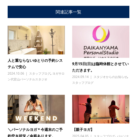
関連記事一覧
人と重ならないゆとりの予約シス
9月15日(日)は臨時休館とさせてい
テムで安心
ただきます。
2024.10.06
スタッフブログ
,
ヨガサロ
2024.09.14
スタジオからのお知らせ
,
ン代官山パーソナルスタジオ
スタッフブログ
＼パーソナルヨガ＊今週末のご予
【親子ヨガ】
約空き状況／余裕あります。
2025.04.05
スタッフブログ
,
パーソナ