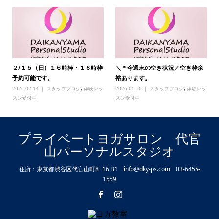
２/１５（日）１６時枠・１８時枠
＼＊今週末の空き状況／空き枠余
予約可能です。
裕あります。
2026.02.14
スタッフブログ
,
体験レッ
2026.01.30
スタッフブログ
,
体験レッ
スン受付中
スン受付中
プライベートヨガサロン 代官
山パーソナルスタジオ
住所：東京都渋谷区代官山町8−16 B1 info@dky-ps.com 03-6455-
1559