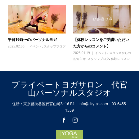
平日19時〜のパーソナルヨガ
【体験レッスンをご受講いただい
た方からのコメント】
2025.02.06
イベント
,
スタッフブログ
2025.01.19
イベント
,
スタジオからの
お知らせ
,
スタッフブログ
,
体験レッスン
プライベートヨガサロン 代官
山パーソナルスタジオ
住所：東京都渋谷区代官山町8−16 B1 info@dky-ps.com 03-6455-
1559