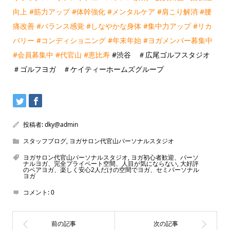
向上
#筋力アップ
#体幹強化
#メンタルケア
#肩こり解消
#腰
痛改善
#バランス感覚
#しなやかな身体
#集中力アップ
#リカ
バリー
#コンディショニング
#年末年始
#ヨガメンバー募集中
#会員募集中
#代官山
#恵比寿
#渋谷 ＃広尾ゴルフスタジオ
＃ゴルフヨガ ＃ケイティーホームズグループ
投稿者:
dky@admin
スタッフブログ
,
ヨガサロン代官山パーソナルスタジオ
ヨガサロン代官山パーソナルスタジオ
,
ヨガ初心者歓迎、パーソ
ナルヨガ、完全プライベート空間、人目が気にならない
,
大好評
のペアヨガ、楽しく安心2人だけの空間でヨガ、セミパーソナル
ヨガ
コメント:
0