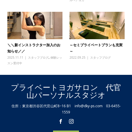
＼＼新インストラクター加入のお
～セミプライベートプランも充実
知らせ／／
～
2025.11.11
スタッフブログ
,
体験レッ
2022.09.25
スタッフブログ
スン受付中
プライベートヨガサロン 代官
山パーソナルスタジオ
住所：東京都渋谷区代官山町8−16 B1 info@dky-ps.com 03-6455-
1559