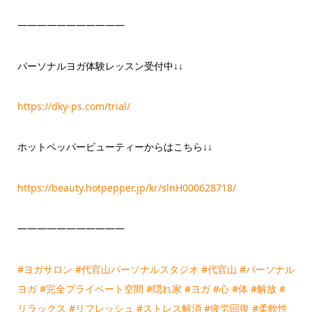
―――――――――――
パーソナルヨガ体験レッスン受付中↓↓
https://dky-ps.com/trial/
ホットペッパービューティーからはこちら↓↓
https://beauty.hotpepper.jp/kr/slnH000628718/
―――――――――――
#ヨガサロン
#代官山パーソナルスタジオ
#代官山
#パーソナル
ヨガ
#完全プライベート空間
#隠れ家
#ヨガ
#心
#体
#解放
#
リラックス
#リフレッシュ
#ストレス解消
#疲労回復
#柔軟性