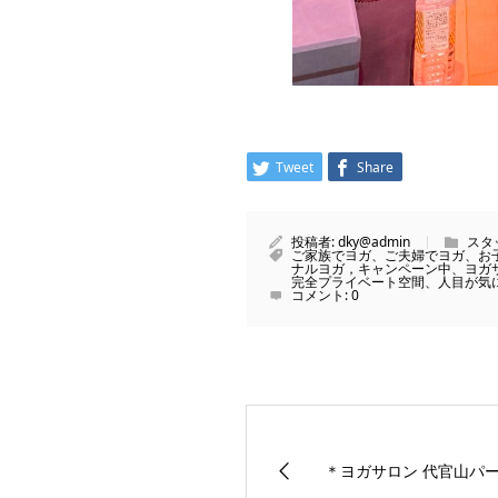
Tweet
Share
投稿者:
dky@admin
スタ
ご家族でヨガ、ご夫婦でヨガ、お
ナルヨガ，キャンペーン中、ヨガ
完全プライベート空間、人目が気
コメント:
0
＊ヨガサロン 代官山パ