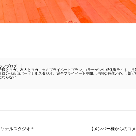
ッフブログ
子様とヨガ、友人とヨガ、セミプライベートプラン
,
コラーゲン生成促進ライト、足
サロン代官山パーソナルスタジオ、完全プライベート空間、理想な身体と心、
,
ヨガ
にならない
ーソナルスタジオ＊
【メンバー様からのコメ