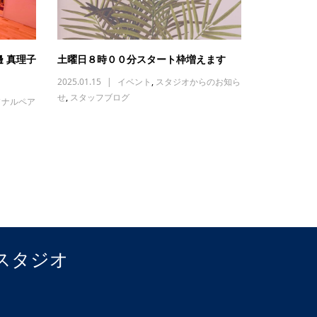
 真理子
土曜日８時００分スタート枠増えます
2025.01.15
イベント
,
スタジオからのお知ら
せ
,
スタッフブログ
ソナルペア
スタジオ