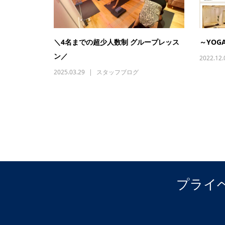
＼4名までの超少人数制 グループレッス
～YOG
ン／
2022.12.
2025.03.29
スタッフブログ
プライ