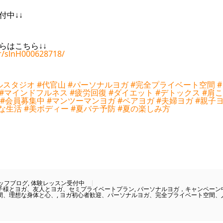
付中↓↓
らはこちら↓↓
kr/slnH000628718/
ルスタジオ
#代官山
#パーソナルヨガ
#完全プライベート空間
#マインドフルネス
#疲労回復
#ダイエット
#デトックス
#肩
#会員募集中
#マンツーマンヨガ
#ペアヨガ
#夫婦ヨガ
#親子
な生活
#美ボディー
#夏バテ予防
#夏の楽しみ方
ッフブログ
,
体験レッスン受付中
子様とヨガ、友人とヨガ、セミプライベートプラン
,
パーソナルヨガ，キャンペーン
間、理想な身体と心、
,
ヨガ初心者歓迎、パーソナルヨガ、完全プライベート空間、