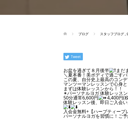
ブログ
スタッフブログ
,
Tweet
お盆を過ぎて８月後半
まだ
＼夏本番！美ボディで過ごすパ
この夏、自分史上最高のコンデ
マンツーマンレッスンで心身と
まずは体験レッスンから！！
✴︎
パーソナルヨガ 体験レッスン
50分通常6,600円
4,400円(
体験レッスン後、即日ご入会い
入会金無料+【ハーブティープ
パーソナルヨガを習慣に！ご予