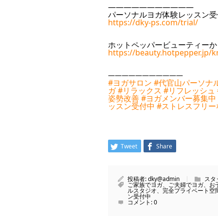
———————————
パーソナルヨガ体験レッスン受
https://dky-ps.com/trial/
ホットペッパービューティーか
https://beauty.hotpepper.jp/
———————————
#ヨガサロン
#代官山パーソナ
ガ
#リラックス
#リフレッシュ
姿勢改善
#ヨガメンバー募集中
ッスン受付中
#ストレスフリー
Tweet
Share
投稿者:
dky@admin
スタ
ご家族でヨガ、ご夫婦でヨガ、お
ルスタジオ、完全プライベート空
ン受付中
コメント:
0