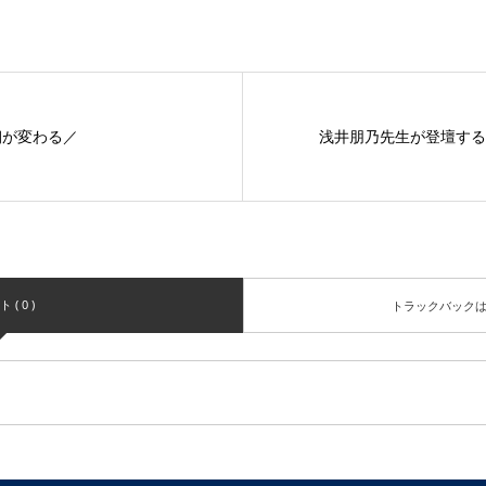
朝が変わる／
浅井朋乃先生が登壇するyog
( 0 )
トラックバック