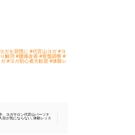
#ヨガを習慣に
#代官山ヨガ
#ヨ
こり解消
#腰痛改善
#骨盤調整
#
ヨガ
#ヨガ初心者大歓迎
#体験レ
中、ヨガサロン代官山パーソナ
人目が気にならない
,
体験レッス