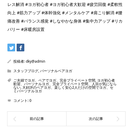
レス解消 #ヨガ初心者 #ヨガ初心者大歓迎 #疲労回復 #柔軟性
向上 #筋力アップ #体幹強化 #メンタルケア #肩こり解消 #腰
痛改善 #バランス感覚 #しなやかな身体 #集中力アップ #リカ
バリー #床暖房設置
投稿者:
dky@admin
スタッフブログ
,
パーソナルペアヨガ
ご夫婦でヨガ、ペアでヨガ、完全プライベート空間
,
ヨガ初心者
歓迎、パーソナルヨガ、完全プライベート空間、人目が気になら
ない
,
大好評のペアヨガ、楽しく安心2人だけの空間でヨガ、セ
ミパーソナルヨガ
コメント:
0