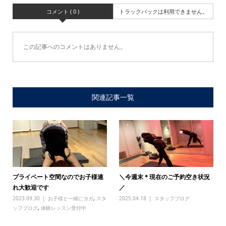
コメント ( 0 )
トラックバックは利用できません。
この記事へのコメントはありません。
関連記事一覧
プライベート空間なのでお子様連
＼今週末＊現在のご予約空き状況
れ大歓迎です
／
2023.09.30
お子様と一緒にヨガ
,
スタ
2025.04.18
スタッフブログ
ッフブログ
,
体験レッスン受付中