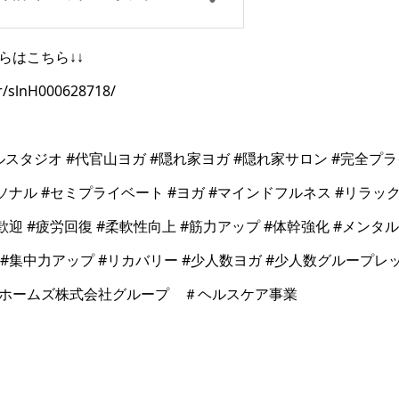
らはこちら↓↓
kr/slnH000628718/
ルスタジオ #代官山ヨガ #隠れ家ヨガ #隠れ家サロン #完全プ
ソナル #セミプライベート #ヨガ #マインドフルネス #リラッ
歓迎 #疲労回復 #柔軟性向上 #筋力アップ #体幹強化 #メンタル
 #集中力アップ #リカバリー #少人数ヨガ #少人数グループ
ホームズ株式会社グループ ＃ヘルスケア事業