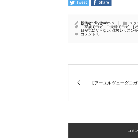
Tweet
Share
投稿者:
dky@admin
スタ
ご家族でヨガ、ご夫婦でヨガ、お
目が気にならない
,
体験レッスン受
コメント:
0
【アーユルヴェーダヨガ
コメント 