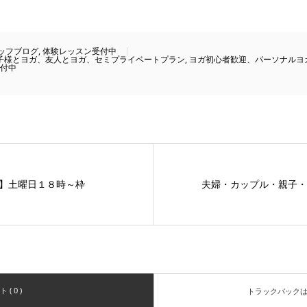
ッフブログ
,
体験レッスン受付中
子様とヨガ、友人とヨガ、セミプライベートプラン
,
ヨガ初心者歓迎、パーソナルヨ
付中
】土曜日１８時～枠
夫婦・カップル・親子・
( 0 )
トラックバック