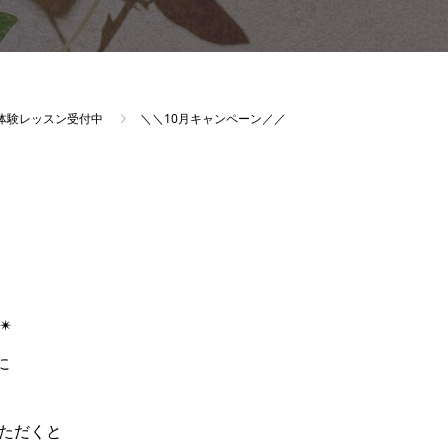
体験レッスン受付中
＼＼10月キャンペーン／／
︎
に
ただくと