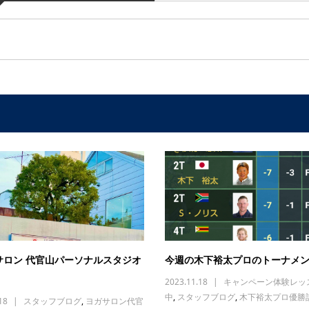
サロン 代官山パーソナルスタジオ
今週の木下裕太プロのトーナメ
2023.11.18
キャンペーン体験レッ
中
,
スタッフブログ
,
木下裕太プロ優勝
18
スタッフブログ
,
ヨガサロン代官