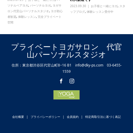
ソナルペアヨガ
,
パーソナルヨガ
,
ヨガサ
2023.09.30
お子様と一緒にヨガ
,
スタ
ロン代官山パーソナルスタジオ
,
ヨガ初心
ッフブログ
,
体験レッスン受付中
者歓迎
,
体験レッスン
,
完全プライベート
空間
プライベートヨガサロン 代官
山パーソナルスタジオ
住所：東京都渋谷区代官山町8−16 B1 info@dky-ps.com 03-6455-
1559
会社概要
プライバシーポリシー
会員規約
特定商取引法に基づく表記