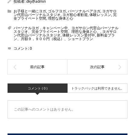
投稿者:
dky@admin
お子様と一緒にヨガ
,
ゴルフヨガ
,
パーソナルペアヨガ
,
ヨガサロ
ン代官山パーソナルスタジオ
,
ヨガ初心者歓迎
,
体験レッスン
,
完
全プライベート空間
,
理想な身体と心
パーソナルヨガ，キャンペーン中、ヨガサロン代官山パーソナル
スタジオ、完全プライベート空間、理想な身体と心、
,
ヨガサロ
ン代官山パーソナルスタジオ
,
体験レッスン受付中
,
新料金プラ
ン、月額９，９００円（税込）、ショートプラン
コメント:
0
コメント ( 0 )
トラックバックは利用できません。
この記事へのコメントはありません。