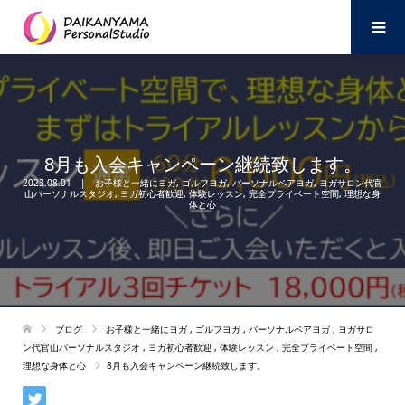
8月も入会キャンペーン継続致します。
2023.08.01
お子様と一緒にヨガ
,
ゴルフヨガ
,
パーソナルペアヨガ
,
ヨガサロン代官
山パーソナルスタジオ
,
ヨガ初心者歓迎
,
体験レッスン
,
完全プライベート空間
,
理想な身
体と心
ブログ
お子様と一緒にヨガ
,
ゴルフヨガ
,
パーソナルペアヨガ
,
ヨガサロ
ン代官山パーソナルスタジオ
,
ヨガ初心者歓迎
,
体験レッスン
,
完全プライベート空間
,
理想な身体と心
8月も入会キャンペーン継続致します。