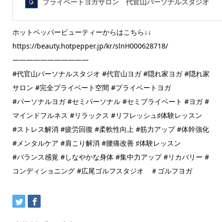
ホットペッパービューティーからはこちら↓↓
https://beauty.hotpepper.jp/kr/slnH000628718/
———————————
#代官山パーソナルスタジオ #代官山ヨガ #隠れ家ヨガ #隠れ家
サロン #完全プライベート空間 #プライベートヨガ
#パーソナルヨガ #セミパーソナル #セミプライベート #ヨガ #
マインドフルネス #リラックス #リフレッシュ♯体験レッスン
#ストレス解消 #疲労回復 #柔軟性向上 #筋力アップ #体幹強化
#メンタルケア #肩こり解消 #腰痛改善 ♯体験レッスン
#バランス感覚 #しなやかな身体 #集中力アップ #リカバリー #
コンディショニング #広尾ゴルフスタジオ ＃ゴルフヨガ