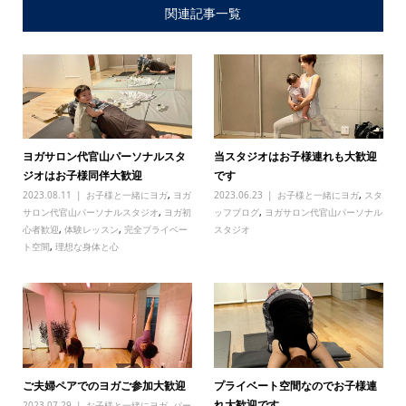
関連記事一覧
ヨガサロン代官山パーソナルスタ
当スタジオはお子様連れも大歓迎
ジオはお子様同伴大歓迎
です
2023.08.11
お子様と一緒にヨガ
,
ヨガ
2023.06.23
お子様と一緒にヨガ
,
スタ
サロン代官山パーソナルスタジオ
,
ヨガ初
ッフブログ
,
ヨガサロン代官山パーソナル
心者歓迎
,
体験レッスン
,
完全プライベー
スタジオ
ト空間
,
理想な身体と心
ご夫婦ペアでのヨガご参加大歓迎
プライベート空間なのでお子様連
れ大歓迎です
2023.07.29
お子様と一緒にヨガ
,
パー