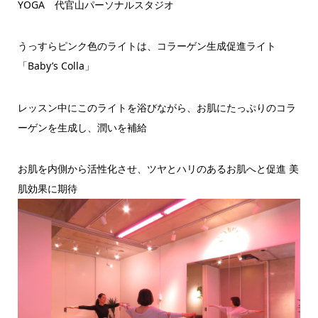
YOGA 代官山パーソナルスタジオ
うっすらピンク色のライトは、コラーゲン生成促進ライト
「Baby’s Colla」
レッスン中にこのライトを浴びながら、お肌にたっぷりのコラ
ーゲンを生成し、潤いを補給
お肌を内側から活性化させ、ツヤとハリのあるお肌へと促進 美
肌効果に期待