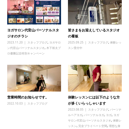
ヨガサロン代官山パーソナルスタ
皆さまをお迎えしているスタジオ
ジオのチラシ
の看板
2023.11.20
スタッフブログ
,
ヨガサロ
2025.09.25
スタッフブログ
,
体験レッ
ン代官山パーソナルスタジオ
,
木下裕太プ
スン受付中
ロ優勝記念特別キャンペーン
営業時間のお知らせです。
体験レッスンには以下のような方
が多くいらっしゃいます
2022.10.03
スタッフブログ
2023.08.05
スタッフブログ
,
パーソナ
ルペアヨガ
,
パーソナルヨガ
,
ヨガ
,
ヨガ
サロン代官山パーソナルスタジオ
,
体験レ
ッスン
,
完全プライベート空間
,
理想な身