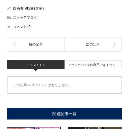
投稿者:
dky@admin
スタッフブログ
コメント:
0
コメント ( 0 )
トラックバックは利用できません。
この記事へのコメントはありません。
関連記事一覧