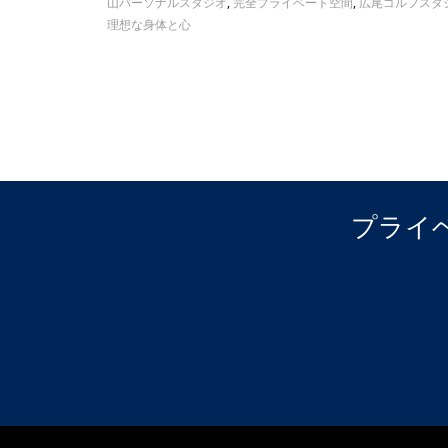
山パーソナルスタジオ
,
完全プライベート空間
,
広尾ゴルフスタ
理想な身体と心
プライ