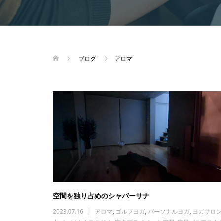
ブログ
アロマ
空間を独り占めのシャバーサナ
2023.07.16
アロマ
,
ゴルフヨガ
,
パーソナルヨガ
,
ヨガサロ