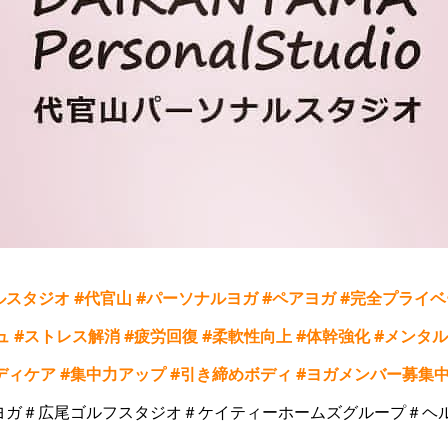
ルスタジオ
#
代官山
#
パーソナルヨガ
#
ペアヨガ
#
完全プライベ
ュ
#
ストレス解消
#
疲労回復
#
柔軟性向上
#
体幹強化
#
メンタル
ディケア
#
集中力アップ
#
引き締めボディ
#
ヨガメンバー募集
ヨガ＃広尾ゴルフスタジオ＃ケイティーホームズグループ＃ヘ