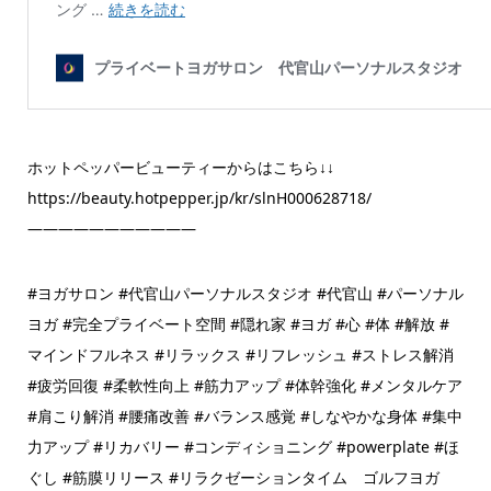
ホットペッパービューティーからはこちら↓↓
https://beauty.hotpepper.jp/kr/slnH000628718/
———————————
#ヨガサロン #代官山パーソナルスタジオ #代官山 #パーソナル
ヨガ #完全プライベート空間 #隠れ家 #ヨガ #心 #体 #解放 #
マインドフルネス #リラックス #リフレッシュ #ストレス解消
#疲労回復 #柔軟性向上 #筋力アップ #体幹強化 #メンタルケア
#肩こり解消 #腰痛改善 #バランス感覚 #しなやかな身体 #集中
力アップ #リカバリー #コンディショニング #powerplate #ほ
ぐし #筋膜リリース #リラクゼーションタイム ゴルフヨガ