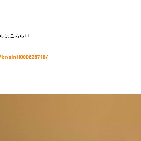
らはこちら↓↓
p/kr/slnH000628718/