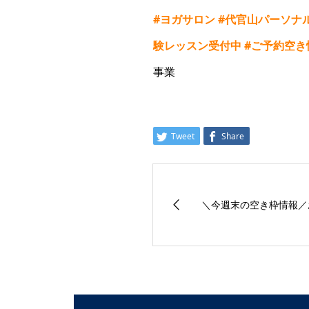
#
ヨガサロン
#
代官山パーソナ
験レッスン受付中
#
ご予約空き
事業
Tweet
Share
＼今週末の空き枠情報／