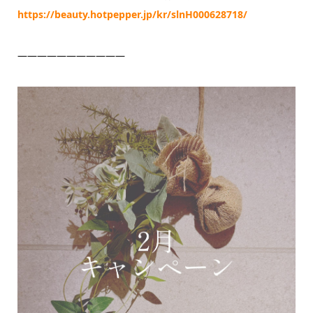
https://beauty.hotpepper.jp/kr/slnH000628718/
———————————