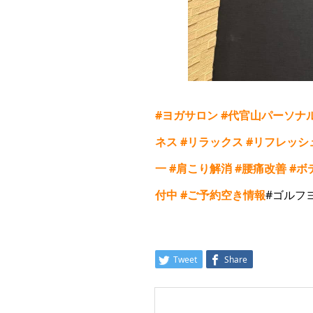
#
ヨガサロン
#
代官山パーソナ
ネス
#
リラックス
#
リフレッシ
一
#
肩こり解消
#
腰痛改善
#
ボ
付中
#
ご予約空き情報
#ゴルフ
Tweet
Share