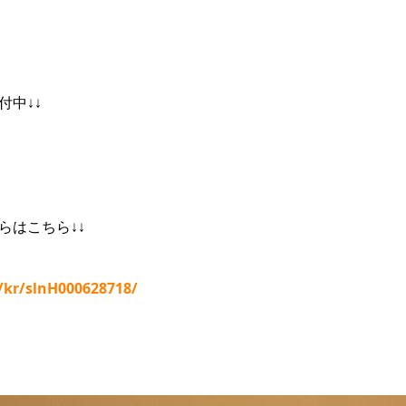
付中↓↓
らはこちら↓↓
p/kr/slnH000628718/