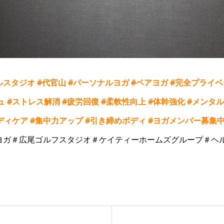
ルスタジオ
#
代官山
#
パーソナルヨガ
#
ペアヨガ
#
完全プライベ
ュ
#
ストレス解消
#
疲労回復
#
柔軟性向上
#
体幹強化
#
メンタル
ディケア
#
集中力アップ
#
引き締めボディ
#
ヨガメンバー募集
ヨガ＃広尾ゴルフスタジオ＃ケイティーホームズグループ＃ヘ