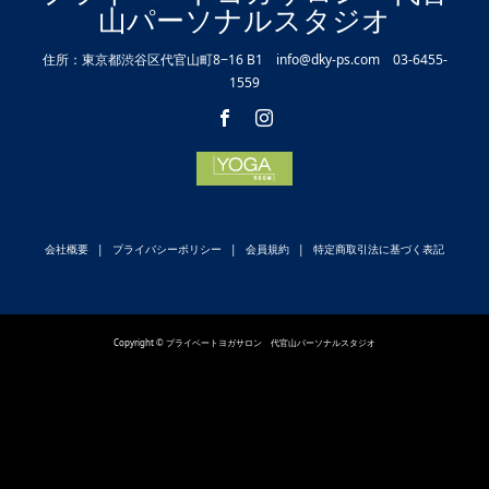
山パーソナルスタジオ
住所：東京都渋谷区代官山町8−16 B1 info@dky-ps.com 03-6455-
1559
会社概要
プライバシーポリシー
会員規約
特定商取引法に基づく表記
Copyright © プライベートヨガサロン 代官山パーソナルスタジオ